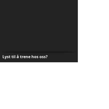
Lyst til å trene hos oss?
Kontakt oss
BESØKSADRESSE (DOJO)
Alexander Kiellands gate 35 3716 Skien
EPOST